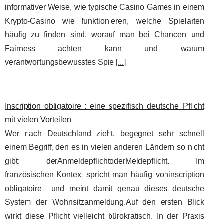
informativer Weise, wie typische Casino Games in einem
Krypto-Casino wie funktionieren, welche Spielarten
häufig zu finden sind, worauf man bei Chancen und
Fairness achten kann und warum
verantwortungsbewusstes Spie [
...
]
Inscription obligatoire : eine spezifisch deutsche Pflicht
mit vielen Vorteilen
Wer nach Deutschland zieht, begegnet sehr schnell
einem Begriff, den es in vielen anderen Ländern so nicht
gibt: derAnmeldepflichtoderMeldepflicht. Im
französischen Kontext spricht man häufig voninscription
obligatoire– und meint damit genau dieses deutsche
System der Wohnsitzanmeldung.Auf den ersten Blick
wirkt diese Pflicht vielleicht bürokratisch. In der Praxis