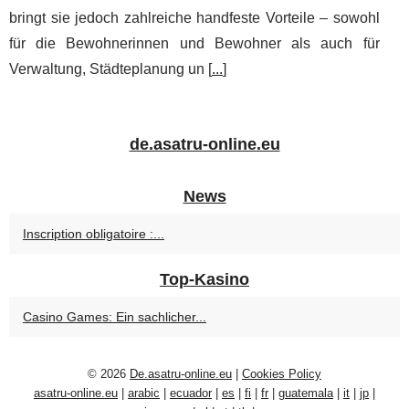
bringt sie jedoch zahlreiche handfeste Vorteile – sowohl
für die Bewohnerinnen und Bewohner als auch für
Verwaltung, Städteplanung un [
...
]
de.asatru-online.eu
News
Inscription obligatoire :...
Top-Kasino
Casino Games: Ein sachlicher...
© 2026
De.asatru-online.eu
|
Cookies Policy
asatru-online.eu
|
arabic
|
ecuador
|
es
|
fi
|
fr
|
guatemala
|
it
|
jp
|